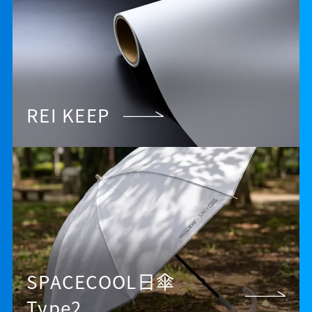
REI KEEP
SPACECOOL日傘
Type2