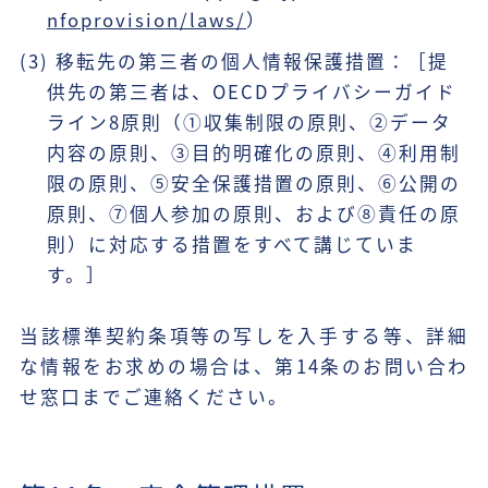
nfoprovision/laws/
）
(3) 移転先の第三者の個人情報保護措置：［提
供先の第三者は、OECDプライバシーガイド
ライン8原則（①収集制限の原則、②データ
内容の原則、③目的明確化の原則、④利用制
限の原則、⑤安全保護措置の原則、⑥公開の
原則、⑦個人参加の原則、および⑧責任の原
則）に対応する措置をすべて講じていま
す。］
当該標準契約条項等の写しを入手する等、詳細
な情報をお求めの場合は、第14条のお問い合わ
せ窓口までご連絡ください。