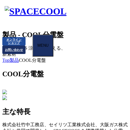
製品 - COOL分電盤
オンライン
ショップ
MENU
PRODUCTS
涼しいを変える、
お問い合わせ
新素材
Top
製品
COOL分電盤
COOL分電盤
主な特長
株式会社竹中工務店、セイリツ工業株式会社、大阪ガス株式