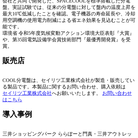
会社と共同で開発した、SPACECOOLを標準搭載した分電
盤。実証試験では、従来の分電盤に対して盤内の温度上昇を
最大10℃低減したことを確認。電子機器の寿命延長や、冷却
用空調機の使用電力削減による省エネ効果を見込むことが可
能です。
環境省 令和5年度気候変動アクション環境大臣表彰『大賞』
や、第35回電気設備学会賞技術部門『最優秀開発賞』を受
賞。
販売店
COOL分電盤は、セイリツ工業株式会社が製造・販売してい
る製品です。本製品に関するお問い合わせ、購入依頼は
セイリツ工業株式会社
へお願いいたします。
お問い合わせ
はこちら
導入事例
三井ショッピングパーク ららぽーと門真・三井アウトレッ