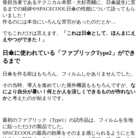
発担当者であるテクニカル本部・大杉亮輔に、日傘誕生に至
るまでの経緯やSPACECOOL日傘の性能について語ってもら
いました！
作るのには本当にいろんな苦労があったのだとか…
でもこれだけは言えます。
「これは日傘として、ほんまにえ
えやつができた！」
日傘に使われている「ファブリックType2」ができ
るまで
日傘を作る前はもちろん、フィルムしかありませんでした。
その当時、導入を進めていた屋外機器ももちろんですが、
な
により自分が暑い！何とか人を涼しくできるものが作れない
か
と考えたのが始まりです。
最初のファブリック（Type1）の試作品は、フィルムを生地
に貼っただけの製品でした。
SPACECOOLの最高の効果をそのまま感じられるようにと生