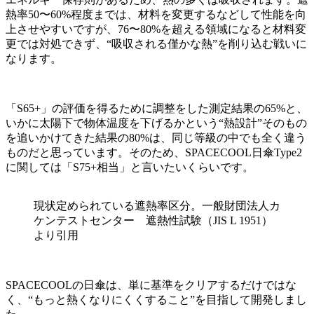
熱率50〜60%程度までは、材料を変更するなどして性能を向
上させやすいですが、76〜80%を超える領域になると材料変
更では対処できず、“吸収される僅かな熱”を削り込む戦いに
なります。
「S65+」の評価を得るために調整をした測定結果の65%と、
いかに太陽下で物体温度を下げるかという“熱設計”そのもの
を追いかけてきた結果の80%は、同じ等級の中でも全く違う
ものだと思っています。そのため、SPACECOOL日傘Type2
に関しては「S75+相当」と言いたいくらいです。
現状定められている遮熱率区分。一般財団法人カ
ケンテストセンター 遮熱性試験（JIS L 1951）
より引用
SPACECOOLの日傘は、単に基準をクリアするだけではな
く、“もっと熱くなりにくくすること”を目指して開発しまし