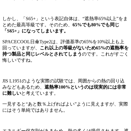
しかし、「S65+」という表記自体は、“遮熱率65%以上”をま
とめた最高等級です。そのため、
65%でも80%でも同じ
「S65+」になってしまいます。
SPACECOOL日傘Type2は、評価基準の65%を10%以上も上
回っていますが、
これ以上の等級がないため65%の遮熱率を
持つ製品と同じレベルとされてしまう
のです。これがすごく
悔しいですね。
JIS L1951のような実際の試験では、周囲からの熱の回り込
みなどもあるため、
遮熱率100%というのは現実的には非常
に難しい
と考えています。
一見すると“あと数％上げればよい”ように見えますが、実際
にはそう単純ではありません。
エネルギー保存則があるため、熱の多くは吸収されます。遮