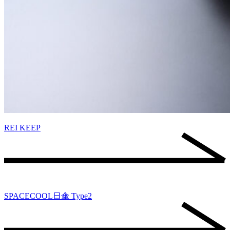
REI KEEP
SPACECOOL日傘 Type2