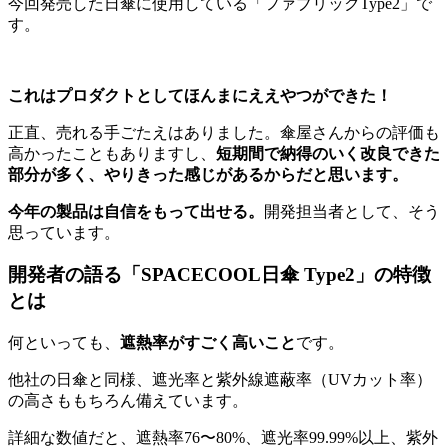
今回発売した日傘に使用している「ファブリックType2」で
す。
これはプロダクトとしてほんまにええやつができた！
正直、売れる手ごたえはありました。傘屋さんからの評価も
高かったこともありますし、
短期間で納得のいく改良できた
部分が多く、やりきった感じがあるからだと思います。
今年の製品は自信をもって出せる。
開発担当者として、そう
思っています。
開発者の語る「SPACECOOL日傘 Type2」の特徴
とは
何といっても、
遮熱率がすごく高いこと
です。
他社の日傘と同様、遮光率と紫外線遮蔽率（UVカット率）
の高さももちろん備えています。
詳細な数値だと、遮熱率76〜80%、遮光率99.99%以上、紫外