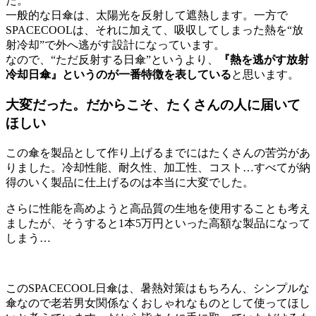
た。
一般的な日傘は、太陽光を反射して遮熱します。一方で
SPACECOOLは、それに加えて、吸収してしまった熱を“放
射冷却”で外へ逃がす設計になっています。
なので、“ただ反射する日傘”というより、
『熱を逃がす放射
冷却日傘』というのが一番特徴を表している
と思います。
大変だった。だからこそ、たくさんの人に届いて
ほしい
この傘を製品として作り上げるまでにはたくさんの苦労があ
りました。冷却性能、耐久性、加工性、コスト…すべてが納
得のいく製品に仕上げるのは本当に大変でした。
さらに性能を高めようと高品質の生地を使用することも考え
ましたが、そうすると1本5万円といった高額な製品になって
しまう…
このSPACECOOL日傘は、暑熱対策はもちろん、シンプルな
傘なので老若男女関係なくおしゃれなものとして使ってほし