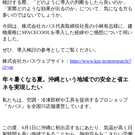
検討する際、「どのように導入の判断をしたら良いのか」
「実際どのような効果が出るのか」について、気になる方も
多いのではないでしょうか。
今回は、株式会社カパス代表取締役社長の小林有志様に、建
物屋根にSPACECOOLを導入した経緯やご感想について伺い
ました。
ぜひ、導入検討の参考としてご覧ください。
株式会社カパスウェブサイト：
https://www.kps.jp/storesearch/?
cl=on
年々暑くなる夏。沖縄という地域での安全と省エ
ネを実現したい
私たちは、空調・冷凍部材や工具を提供するプロショップ
『カパス』を全国55店舗運営しています。
この度、6月1日に沖縄に初出店するにあたり、気温が高く日
射時間も長い地域であることから、熱中症をおこさない労働