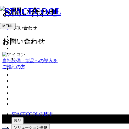
お問い合わせ
MENU
Top
お問い合わせ
よくあるご質問
お問い合わせ
資料ダウンロード
JP
EN
YouTube
LinkedIn
自社設備・製品への導入を
ご検討の方
SPACECOOLの技術
製品
ソリューション事例
販売店
ニュース
Blog
About Us
SPACECOOLの技術
製品
ソリューション事例