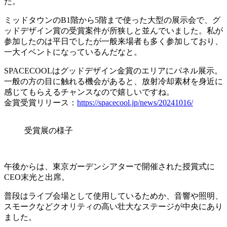
た。
ミッドタウンのB1階から5階まで使った大型の展示会で、グ
ッドデザイン賞の受賞案件が所狭しと並んでいました。私が
参加したのは平日でしたが一般来場者も多く参加しており、
一大イベントになっているんだなと。
SPACECOOLはグッドデザイン金賞のエリアにパネル展示。
一般の方の目に触れる機会があると、放射冷却素材を身近に
感じてもらえるチャンスなので嬉しいですね。
金賞受賞リリース：
https://spacecool.jp/news/20241016/
受賞展の様子
午後からは、東京ガーデンシアターで開催された授賞式に
CEO末光と出席。
普段はライブ会場として使用しているためか、音響や照明、
スモークなどクオリティの高い壮大なステージが中央にあり
ました。