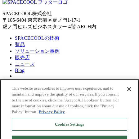
SPACECOOL株式会社
〒105-6404 東京都港区虎ノ門1-17-1
虎ノ門ヒルズビジネスタワー 4階 ARCH内
SPACECOOLの技術
製品
ソリューション事例
販売店
ニュース
Blog
About Us
企業理念
This website uses cookies to improve user experience, and to
CEOメッセージ
maintain and improve the quality of our services. If you consent
メンバー紹介
to the use of cookies, click the "Accept All Cookies" button. For
more information about our use of cookies, click the "Privacy
サステナビリティ
Policy" button.
Privacy Policy
会社概要
受賞歴
Cookies Settings
Copyright© SPACECOOL INC. All Rights Reserved.