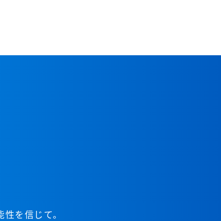
能性
を信じて。