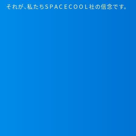
SPACECOOL
それが、
私たち
社の信念です。