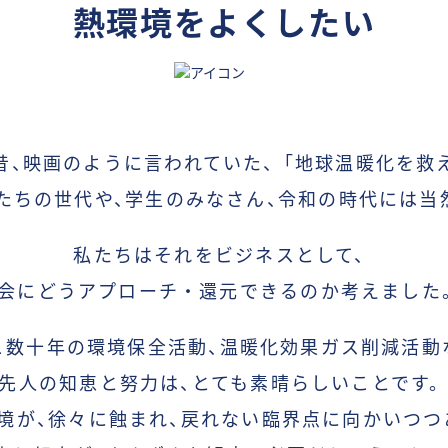
屋外機器
熱環境をよくしたい
建築物
仮設資材
交通輸送
熱中症・日射対策
販売店
ニュース
Blog
昔、
映画
のように言われていた、
「
地球温暖化を救
About Us
企業理念
たちの
世代や、
学生の
みなさん、
令和の
時代には当
CEOメッセージ
メンバー紹介
サステナビリティ
私たちはそれをビジネスとして、
会社概要
受賞歴
会に
どうアプローチ・還元できるのか考えました
よくあるご質問
資料ダウンロード
こ数十年の環境保全活動、
温暖化効果
ガス削減活動
JP
先人の知恵と努力は、
とても
素晴らしいことです
|
EN
境が、
徐々に
蝕まれ、
戻れない
臨界点に向かいつつ