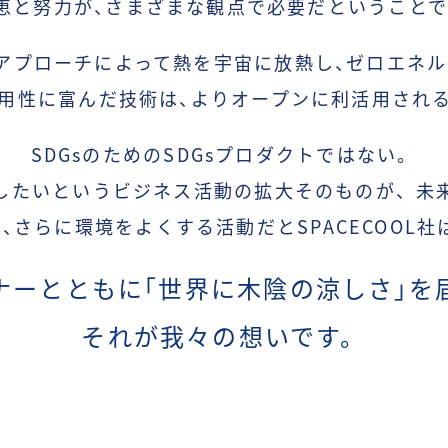
恵と努力が、
さまざまな
観点で必要だということで
アプローチによって熱を宇宙に放熱し、
ゼロエネル
用性に富んだ技術は、
よりオープンに
利活用され
SDGsのためのSDGsプロダクトではない。
したいというビジネス活動の拡大そのものが、未
も
、
さらに
環境をよくする活動だとSPACECOOL
ナーとともに
「
世界に木陰の涼しさ」
を
それが我々の想いです。