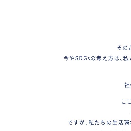
その
今やSDGsの考え方は、
私
社
こ
ですが、
私たちの
生活環