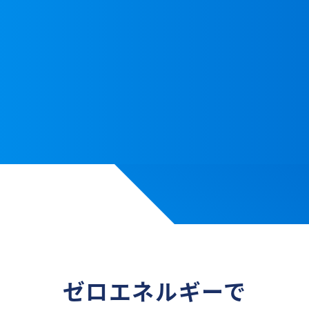
フィルム
フィルム（高耐久）
マグネットシート
端部処理剤
Empowered by SPACECOOL
熱中症・日射対策
SPACECOOL日傘 Type2
バッグ
建設資材
イノベーションプルーフRR
SPACECOOLルーフシェード
REI KEEP
屋外機器
COOL分電盤
ゼロエネルギーで
ソリューション事例