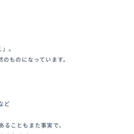
え」
。
然のものになっています。
。
など
。
あることもまた事実で、