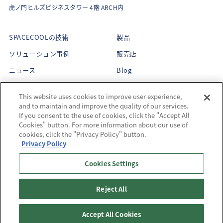
虎ノ門ヒルズビジネスタワー 4階 ARCH内
SPACECOOLの技術
製品
ソリューション事例
販売店
ニュース
Blog
About Us
This website uses cookies to improve user experience,
企業理念
and to maintain and improve the quality of our services.
CEOメッセージ
If you consent to the use of cookies, click the "Accept All
メンバー紹介
Cookies" button. For more information about our use of
サステナビリティ
cookies, click the "Privacy Policy" button.
会社概要
受賞歴
Privacy Policy
Cookies Settings
Reject All
Copyright© SPACECOOL INC. All Rights Reserved.
Accept All Cookies
プライバシーポリシー
Cookieポリシー