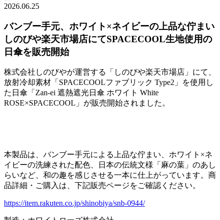
2026.06.25
バンブー手元、ホワイト×ネイビーの上品な佇まい
しのびや楽天市場店にてSPACECOOL生地使用の
日傘を販売開始
株式会社しのびやが運営する「しのびや楽天市場店」にて、
放射冷却素材「SPACECOOLファブリック Type2」を使用し
た日傘「Zan-ei 遮熱遮光日傘 ホワイト White
ROSE×SPACECOOL」が販売開始されました。
本製品は、バンブー手元による上品な佇まい、ホワイト×ネ
イビーの洗練された配色、日本の伝統文様「麻の葉」のあし
らいなど、和の趣を感じさせる一本に仕上がっています。商
品詳細・ご購入は、下記販売ページをご確認ください。
https://item.rakuten.co.jp/shinobiya/snb-0944/