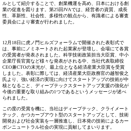
ルとして紹介することで、創業機運を高め、日本における創
業の促進を図ります。第25回JVAでは、経営者の資質、成長
性、革新性、社会性、多様性の観点から、有識者による審査
委員会により審査が行われました。
12月18日に虎ノ門ヒルズフォーラムで開催された表彰式で
は、事前にノミネートされた起業家が登壇し、会場にて各賞
の受賞者が発表されました。科学技術政策担当大臣賞、中小
企業庁長官賞など様々な発表がされる中、当社代表取締役
CEO兼CTOの末光が、最上位となる経済産業大臣賞を受賞
しました。表彰に際しては、経済産業大臣政務官の越智俊之
氏より、強い経済の実現に向けてスタートアップの技術が中
核となること、ディープテックスタートアップ支援の強化が
今後の重要な取り組みの1つであるというメッセージが述べ
られました。
この度の受賞を機に、当社はディープテック、クライメート
テック、かつカーブアウト型のスタートアップとして、技術
開発および社会実装を一層推進し、日本発の技術によるカー
ボンニュートラル社会の実現に貢献してまいります。