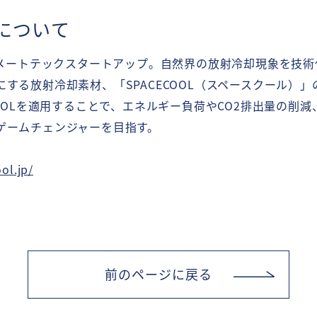
販売店
社について
ニュース
Blog
About Us
イメートテックスタートアップ。自然界の放射冷却現象を技
企業理念
CEOメッセージ
する放射冷却素材、「SPACECOOL（スペースクール）
メンバー紹介
COOLを適用することで、エネルギー負荷やCO2排出量の削
サステナビリティ
会社概要
ゲームチェンジャーを目指す。
受賞歴
よくあるご質問
資料ダウンロード
ol.jp/
前のページに戻る