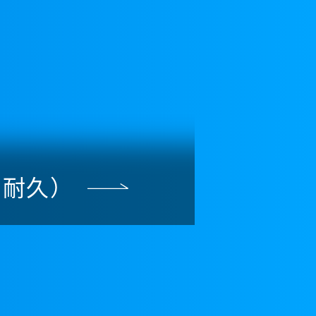
高耐久）
マグネッ