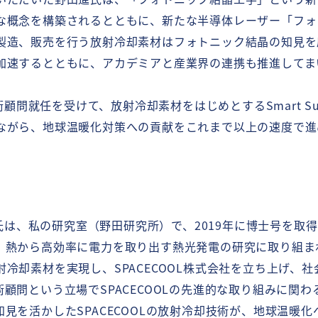
な概念を構築されるとともに、新たな半導体レーザー「フォト
製造、販売を行う放射冷却素材はフォトニック結晶の知見を
加速するとともに、アカデミアと産業界の連携も推進してま
術顧問就任を受けて、放射冷却素材をはじめとするSmart S
ながら、地球温暖化対策への貢献をこれまで以上の速度で進
SPACECOOLの技術
製品
末光氏は、私の研究室（野田研究所）で、2019年に博士号を
製品トップ
、熱から高効率に電力を取り出す熱光発電の研究に取り組ま
SPACECOOLオリジナル
冷却素材を実現し、SPACECOOL株式会社を立ち上げ、
フィルム
顧問という立場でSPACECOOLの先進的な取り組みに関
フィルム（高耐久）
見を活かしたSPACECOOLの放射冷却技術が、地球温暖