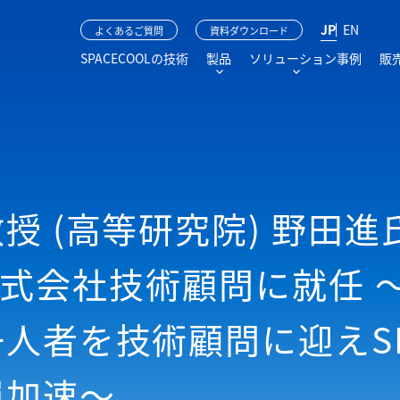
JP
EN
よくあるご質問
資料ダウンロード
SPACECOOLの技術
製品
ソリューション事例
販
授 (高等研究院) 野田進
OL株式会社技術顧問に就任
人者を技術顧問に迎えSPA
層加速～