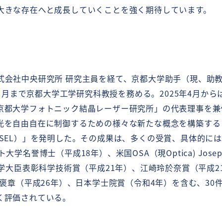
マグネットシート
大きな存在へと成長していくことを強く期待しています。
端部処理剤
Empowered by SPACECOOL
熱中症・日射対策
SPACECOOL日傘 Type2
バッグ
式会社中央研究所 研究主員を経て、京都大学助手（現、助
建設資材
5年３月まで京都大学工学研究科教授を務める。
2025年4月か
イノベーションプルーフRR
京都大学フォトニック結晶レーザー研究所」の代表理事を兼
SPACECOOLルーフシェード
光を自由自在に制御するための様々な新たな概念を構築する
REI KEEP
SEL）」を発明した。その成果は、多くの受賞、具体的には
屋外機器
博士（平成18年）、米国OSA（現Optica) Joseph Fraun
COOL分電盤
部科学大臣表彰科学技術賞（平成21年）、江崎玲於奈賞（平成21年）、
ソリューション事例
屋外機器
年）、紫綬褒章（平成26年）、日本学士院賞（令和4年）を含む、
建築物
く評価されている。
仮設資材
交通輸送
熱中症・日射対策