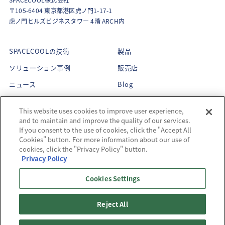
〒105-6404 東京都港区虎ノ門1-17-1
虎ノ門ヒルズビジネスタワー 4階 ARCH内
SPACECOOLの技術
製品
ソリューション事例
販売店
ニュース
Blog
About Us
This website uses cookies to improve user experience,
企業理念
and to maintain and improve the quality of our services.
CEOメッセージ
If you consent to the use of cookies, click the "Accept All
メンバー紹介
Cookies" button. For more information about our use of
サステナビリティ
cookies, click the "Privacy Policy" button.
会社概要
受賞歴
Privacy Policy
Cookies Settings
Reject All
Copyright© SPACECOOL INC. All Rights Reserved.